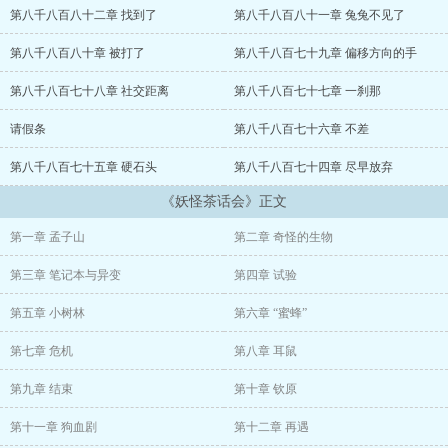
白梅剔透，冷香清冽。
第八千八百八十二章 找到了
第八千八百八十一章 兔兔不见了
一截素袖垂落而下。
第八千八百八十章 被打了
第八千八百七十九章 偏移方向的手
......
第八千八百七十八章 社交距离
第八千八百七十七章 一刹那
院子另一边的梧桐树上有“啾啾”“嘤嘤”声偶而轻轻响起。
请假条
第八千八百七十六章 不差
第八千八百七十五章 硬石头
第八千八百七十四章 尽早放弃
间或还杂有“咯咯”的叫声，好似稚童的笑声，却无端透着几分诡异。
《妖怪茶话会》正文
......
第一章 孟子山
第二章 奇怪的生物
脸边的柔软触感让他笑了笑，迷迷糊糊间他想着：不知不觉中院子里
已经这么热闹了。
第三章 笔记本与异变
第四章 试验
可以开茶话会了。
第五章 小树林
第六章 “蜜蜂”
第七章 危机
第八章 耳鼠
第九章 结束
第十章 钦原
第十一章 狗血剧
第十二章 再遇