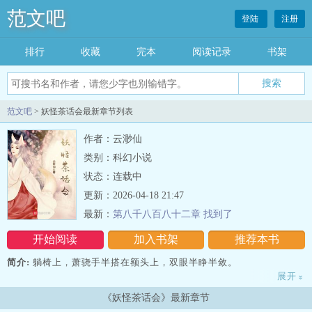
范文吧
登陆
注册
排行
收藏
完本
阅读记录
书架
范文吧
> 妖怪茶话会最新章节列表
作者：云渺仙
类别：科幻小说
状态：连载中
更新：2026-04-18 21:47
最新：
第八千八百八十二章 找到了
开始阅读
加入书架
推荐本书
简介:
躺椅上，萧骁手半搭在额头上，双眼半睁半敛。
展开
»
上方枝桠纵横，挡住了过于明媚的阳光。
《妖怪茶话会》最新章节