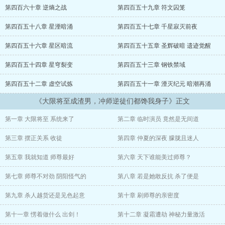
龙凤阁里成双夜，一树梨花压海棠。
第四百六十章 逆熵之战
第四百五十九章 符文囚笼
杨欢当了一千年舔狗，本以为自己杀青了，却没想到真正的剧本才刚
第四百五十八章 星湮暗涌
第四百五十七章 千星寂灭前夜
刚开始。
第四百五十六章 星区暗流
第四百五十五章 圣辉破暗 遗迹觉醒
青梅妻子风华正茂，闷骚师尊风韵犹存，魅魔徒弟极致诱惑……唯独
自己风烛残年，大限将至。
第四百五十四章 星穹裂变
第四百五十三章 钢铁禁域
第四百五十二章 虚空试炼
第四百五十一章 湮灭纪元 暗潮再涌
【检测到宿主成功扮演痴情舔狗一千年，风灵月影启动！】
《大限将至成渣男，冲师逆徒们都馋我身子》正文
当宗门即将覆灭之时，杨欢挺身而出。
第一章 大限将至 系统来了
第二章 临时演员 竟然是无间道
“老夫，杨欢！请大帝赴死……”
第三章 摆正关系 收徒
第四章 仲夏的深夜 朦胧且迷人
第五章 我就知道 师尊最好
第六章 天下谁能美过师尊？
第七章 师尊不对劲 阴阳怪气的
第八章 若是她敢反抗 杀了便是
第九章 杀人越货还是见色起意
第十章 刷师尊的亲密度
第十一章 愣着做什么 出剑！
第十二章 凝霜遭劫 神秘力量激活