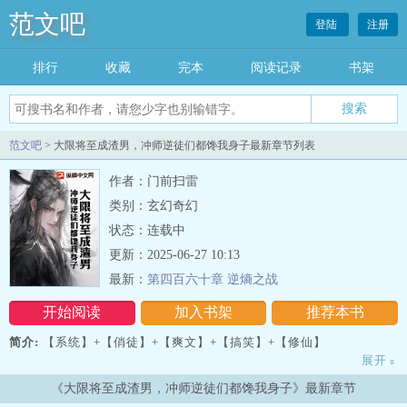
范文吧
登陆
注册
排行
收藏
完本
阅读记录
书架
范文吧
> 大限将至成渣男，冲师逆徒们都馋我身子最新章节列表
作者：门前扫雷
类别：玄幻奇幻
状态：连载中
更新：2025-06-27 10:13
最新：
第四百六十章 逆熵之战
开始阅读
加入书架
推荐本书
简介:
【系统】+【俏徒】+【爽文】+【搞笑】+【修仙】
展开
»
冲师逆徒俏娇娘，苍苍白发对红妆。
《大限将至成渣男，冲师逆徒们都馋我身子》最新章节