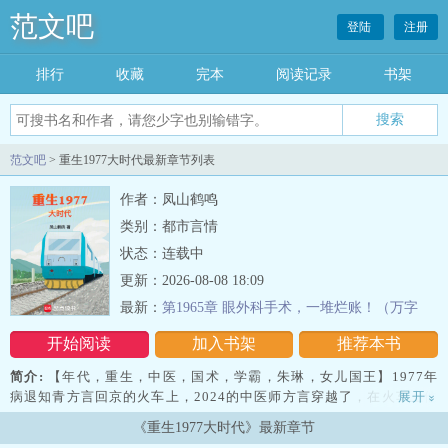
范文吧
登陆
注册
排行
收藏
完本
阅读记录
书架
范文吧
> 重生1977大时代最新章节列表
作者：凤山鹤鸣
类别：都市言情
状态：连载中
更新：2026-08-08 18:09
最新：
第1965章 眼外科手术，一堆烂账！（万字
大章）
开始阅读
加入书架
推荐本书
简介:
【年代，重生，中医，国术，学霸，朱琳，女儿国王】1977年
病退知青方言回京的火车上，2024的中医师方言穿越了，在火车上他
展开
»
碰巧从死亡线上救回了一位进京的官员，回京后他一边在同仁堂上
《重生1977大时代》最新章节
班，一边等着高考恢复的消息，靠着穿越前信息爆炸的知识和超高的