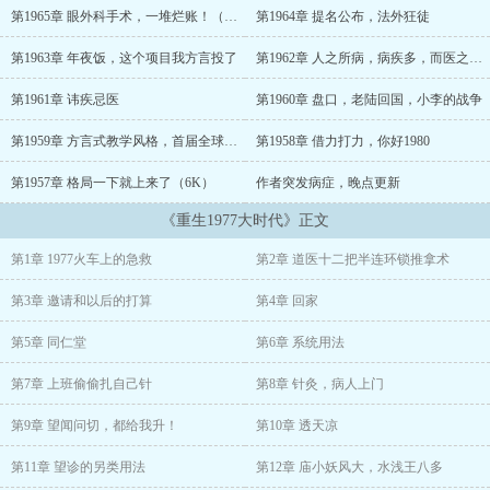
治愈率，他很快就小有名气。
第1965章 眼外科手术，一堆烂账！（万字大章）
第1964章 提名公布，法外狂徒
拜了个会国术的老中医为师，然后他发现自己师兄居然是什刹海体校
第1963章 年夜饭，这个项目我方言投了
第1962章 人之所病，病疾多，而医之所病，病道少。
武术队的教练，自己就莫名成了李连杰，赵文卓的师叔辈……某天他
发现自己在协和上班的老娘，带得实习医生有个闺蜜，居然是女儿国
第1961章 讳疾忌医
第1960章 盘口，老陆回国，小李的战争
王朱琳。
第1959章 方言式教学风格，首届全球中医奖提名
第1958章 借力打力，你好1980
年代文里出现率很高的女主角，就这么水灵灵的出现在自己面前了。
第1957章 格局一下就上来了（6K）
作者突发病症，晚点更新
随后恢复高考的消息也如约而至，早已提前复习的方言胸有成竹，准
备挑战前世中医的最高学府，和前世那些站在讲台的教授名医做同
《重生1977大时代》正文
学……
第1章 1977火车上的急救
第2章 道医十二把半连环锁推拿术
第3章 邀请和以后的打算
第4章 回家
第5章 同仁堂
第6章 系统用法
第7章 上班偷偷扎自己针
第8章 针灸，病人上门
第9章 望闻问切，都给我升！
第10章 透天凉
第11章 望诊的另类用法
第12章 庙小妖风大，水浅王八多