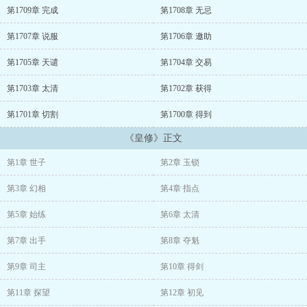
第1709章 完成
第1708章 无忌
唯我独尊，武镇天下
第1707章 说服
第1706章 邀助
第1705章 天谴
第1704章 交易
第1703章 太清
第1702章 获得
第1701章 切割
第1700章 得到
《皇修》正文
第1章 世子
第2章 玉锁
第3章 幻相
第4章 指点
第5章 始练
第6章 太清
第7章 出手
第8章 夺魁
第9章 司主
第10章 得剑
第11章 探望
第12章 初见