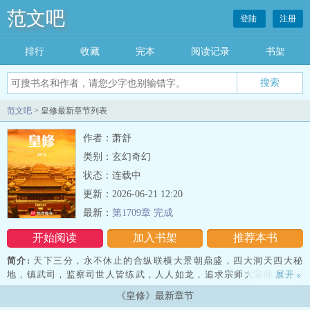
范文吧
登陆
注册
排行
收藏
完本
阅读记录
书架
范文吧
> 皇修最新章节列表
作者：萧舒
类别：玄幻奇幻
状态：连载中
更新：2026-06-21 12:20
最新：
第1709章 完成
开始阅读
加入书架
推荐本书
简介:
天下三分，永不休止的合纵联横大景朝鼎盛，四大洞天四大秘
地，镇武司，监察司世人皆练武，人人如龙，追求宗师大宗师之境转
展开
»
世为皇子庆王的世子，身怀神明般超感，在这荣华富贵里修行，欲成
《皇修》最新章节
就无上大宗师，追求长生，又岂容外族侵略，内乱丛生。