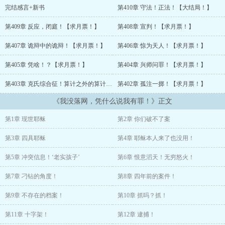
完结感言+新书
第410章 守法！正法！【大结局！】
“
第409章 反应，闭庭！【求月票！】
第408章 宣判！【求月票！】
“毫不客气的说，我梦中犯下的罪，足以让一个地区的全体警察升
迁！”
第407章 诡辩中的诡辩！【求月票！】
第406章 惊为天人！【求月票！】
“不过后来我从良了。”
第405章 凭啥！？【求月票！】
第404章 兴师问罪！【求月票！】
第403章 克氏综合征！算计之外的算计！【求月票！】
第402章 孤注一掷！【求月票！】
“为什么？
《我没落网，凭什么说我有罪！》正文
“
第1章 现世耶稣
第2章 你们破不了案
“因为......”看着面前十字路口，那四个跪在地上，双目空洞被钉在十
字架上，血液汇聚成泊的尸体所构成的惨案。
第3章 四具耶稣
第4章 耶稣本人来了也没用！
徐嚯捻灭手上的烟，他的眼神逐渐迷离。
第5章 冲突信息！‘老实孩子’
第6章 恨意滔天！无穷怒火！
“梦成真了。”
第7章 刁钻的角度！
第8章 四年前的案件！
第9章 不存在的档案！
第10章 抓吗？抓！
第11章 十字架！
第12章 逮捕！