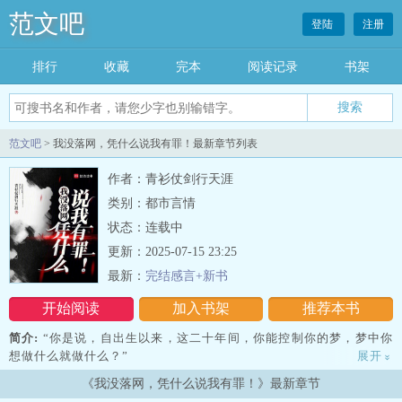
范文吧
登陆
注册
排行
收藏
完本
阅读记录
书架
范文吧
> 我没落网，凭什么说我有罪！最新章节列表
作者：青衫仗剑行天涯
类别：都市言情
状态：连载中
更新：2025-07-15 23:25
最新：
完结感言+新书
开始阅读
加入书架
推荐本书
简介:
“你是说，自出生以来，这二十年间，你能控制你的梦，梦中你
想做什么就做什么？”
展开
»
《我没落网，凭什么说我有罪！》最新章节
“是的，法外狂徒、飙飞机、跑酷、枪战巷战...这些事我做了无数遍。