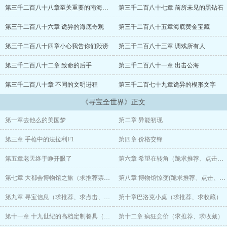
第三千二百八十八章至关重要的南海宝藏
第三千二百八十七章 前所未见的黑钻石
科科斯岛的海盗宝藏、大洋深处的纳粹黄金、丛林之中的玛雅文明、
所罗门王的秘密、消失的亚特兰蒂斯，……。
第三千二百八十六章 诡异的海底奇观
第三千二百八十五章海底黄金宝藏
它们都已不再神秘，而是彻底敞开了大门，只等叶天去探索，去发
第三千二百八十四章小心我告你们毁谤
第三千二百八十三章 调戏所有人
现。
第三千二百八十二章 致命的后手
第三千二百八十一章 出击公海
那还等什么呢？
第三千二百八十章 不同的文明进程
第三千二百七十九章诡异的楔形文字
出发！
《寻宝全世界》正文
本书读者群：370363658
第一章去他么的美国梦
第二章 异能初现
第三章 手枪中的法拉利F1
第四章 价格交锋
第五章老天终于睁开眼了
第六章 希望在转角（跪求推荐、点击、收藏）
第七章 大都会博物馆之旅（求推荐票、求点击、求收藏）
第八章 博物馆惊变(跪求推荐、点击、收藏）
第九章 寻宝信息（求推荐、求点击、求收藏）
第十章巴洛克小桌（求推荐、求收藏）
第十一章 十九世纪的高档定制餐具（求推荐、求点击、求收藏）
第十二章 疯狂竞价（求推荐、求收藏）