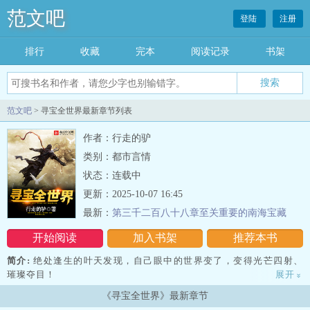
范文吧
登陆
注册
排行
收藏
完本
阅读记录
书架
范文吧
> 寻宝全世界最新章节列表
作者：行走的驴
类别：都市言情
状态：连载中
更新：2025-10-07 16:45
最新：
第三千二百八十八章至关重要的南海宝藏
开始阅读
加入书架
推荐本书
简介:
绝处逢生的叶天发现，自己眼中的世界变了，变得光芒四射、
璀璨夺目！
展开
»
《寻宝全世界》最新章节
古董、名画、黄金、钻石、珠宝，俯拾皆是、唾手可得！