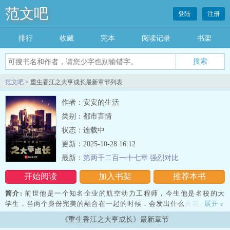
范文吧
登陆
注册
排行
收藏
完本
阅读记录
书架
范文吧
> 重生香江之大亨成长最新章节列表
作者：安安的生活
类别：都市言情
状态：连载中
更新：2025-10-28 16:12
最新：
第两千二百一十七章 强烈对比
开始阅读
加入书架
推荐本书
简介:
前世他是一个知名企业的航空动力工程师，今生他是名校的大
学生，当两个身份完美的融合在一起的时候，会发出什么火花。
展开
»
《重生香江之大亨成长》最新章节
他的身世也在慢慢的揭开谜底，他能否pk过这个时代的大亨，能否站