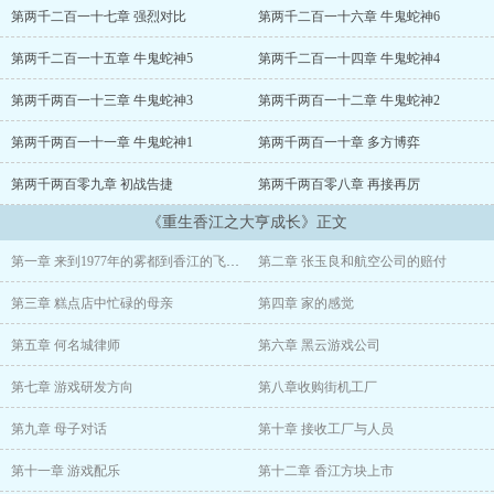
在世界商业的顶峰。
第两千二百一十七章 强烈对比
第两千二百一十六章 牛鬼蛇神6
第两千二百一十五章 牛鬼蛇神5
第两千二百一十四章 牛鬼蛇神4
第两千两百一十三章 牛鬼蛇神3
第两千两百一十二章 牛鬼蛇神2
第两千两百一十一章 牛鬼蛇神1
第两千两百一十章 多方博弈
第两千两百零九章 初战告捷
第两千两百零八章 再接再厉
《重生香江之大亨成长》正文
第一章 来到1977年的雾都到香江的飞机上
第二章 张玉良和航空公司的赔付
第三章 糕点店中忙碌的母亲
第四章 家的感觉
第五章 何名城律师
第六章 黑云游戏公司
第七章 游戏研发方向
第八章收购街机工厂
第九章 母子对话
第十章 接收工厂与人员
第十一章 游戏配乐
第十二章 香江方块上市