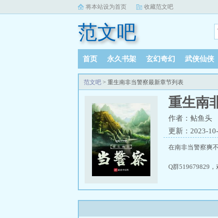
将本站设为首页
收藏范文吧
范文吧
首页
永久书架
玄幻奇幻
武侠仙侠
范文吧
> 重生南非当警察最新章节列表
重生南
作者：鲇鱼头
更新：2023-10-0
在南非当警察爽
Q群5196798