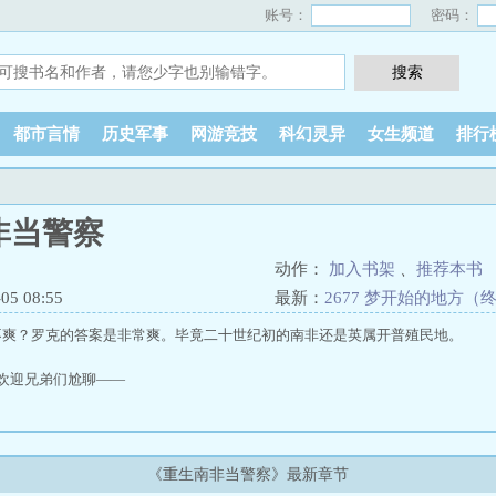
账号：
密码：
都市言情
历史军事
网游竞技
科幻灵异
女生频道
排行
非当警察
动作：
加入书架
、
推荐本书
5 08:55
最新：
2677 梦开始的地方（
不爽？罗克的答案是非常爽。毕竟二十世纪初的南非还是英属开普殖民地。
29，欢迎兄弟们尬聊——
《重生南非当警察》最新章节