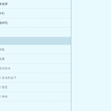
大体老师
眼中钉
一地鸡毛
算账
暗爽
靠水吃水
章 发光的金子
 善意
 神奇