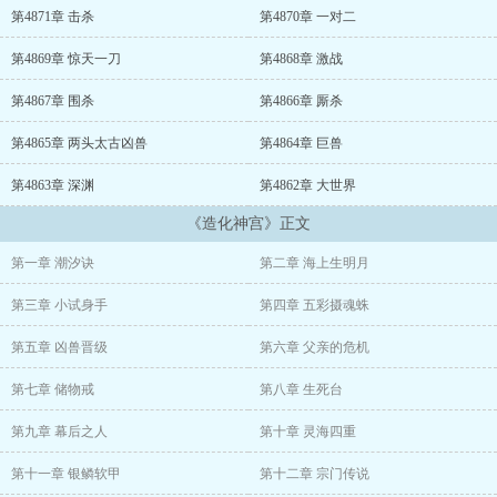
======================================================
第4871章 击杀
第4870章 一对二
稳定更新，欢迎收藏！
第4869章 惊天一刀
第4868章 激战
书友群：555101423作者自定义标签:穿越豪门龙铁血
第4867章 围杀
第4866章 厮杀
第4865章 两头太古凶兽
第4864章 巨兽
第4863章 深渊
第4862章 大世界
《造化神宫》正文
第一章 潮汐诀
第二章 海上生明月
第三章 小试身手
第四章 五彩摄魂蛛
第五章 凶兽晋级
第六章 父亲的危机
第七章 储物戒
第八章 生死台
第九章 幕后之人
第十章 灵海四重
第十一章 银鳞软甲
第十二章 宗门传说