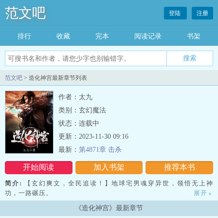
范文吧
登陆
注册
排行
收藏
完本
阅读记录
书架
范文吧
> 造化神宫最新章节列表
作者：太九
类别：玄幻魔法
状态：连载中
更新：2023-11-30 09:16
最新：
第4871章 击杀
开始阅读
加入书架
推荐本书
简介:
【玄幻爽文，全民追读！】地球宅男魂穿异世，领悟无上神
功，一路碾压。
展开
»
《造化神宫》最新章节
开灵海、凝龙脉、结地丹，化天婴……诸天万界，所向披靡。