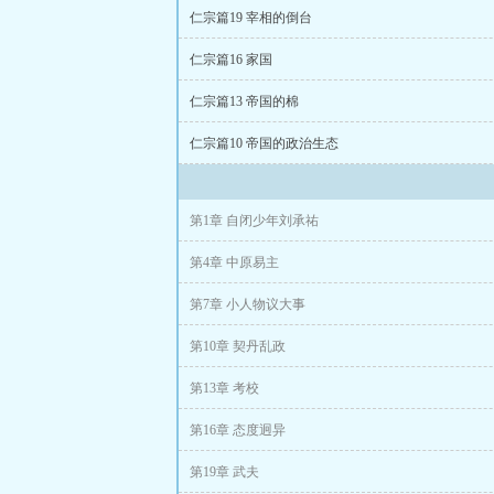
仁宗篇19 宰相的倒台
仁宗篇16 家国
仁宗篇13 帝国的棉
仁宗篇10 帝国的政治生态
第1章 自闭少年刘承祐
第4章 中原易主
第7章 小人物议大事
第10章 契丹乱政
第13章 考校
第16章 态度迥异
第19章 武夫