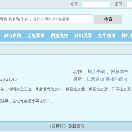
账号：
密码：
都市言情
历史军事
网游竞技
科幻灵异
女生频道
排行
动作：
加入书架
、
推荐本书
8 21:45
最新：
仁宗篇19 宰相的倒台
承祐，辅弼创立江山。其后以尚幼之年，嗣新造之业，保延洪之运，守不拔之基
死得早，这也许会是个再世李二。
《汉世祖》最新章节