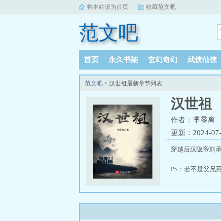
将本站设为首页
收藏范文吧
范文吧
首页
永久书架
玄幻奇幻
武侠仙侠
范文吧
> 汉世祖最新章节列表
汉世祖
作者：芈黍离
更新：2024-07-2
穿越后汉隐帝刘
PS：若不是父兄