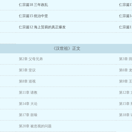
仁宗篇18 三年政乱
仁宗篇1
仁宗篇15 统治中坚
仁宗篇1
仁宗篇12 海上贸易的真正爆发
仁宗篇1
《汉世祖》正文
第2章 父母兄弟
第3章 
第5章 堂议
第6章 
第8章 巡视
第9章 
第11章 请教
第12章
第14章 大论
第15章
第17章 鼓噪
第18章
第20章 被忽视的问题