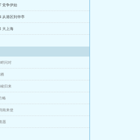
7 党争伊始
4 从港区到华亭
1 大上海
田畔问对
龙栖
王峻归来
 方略
 荆南来使
 请愿