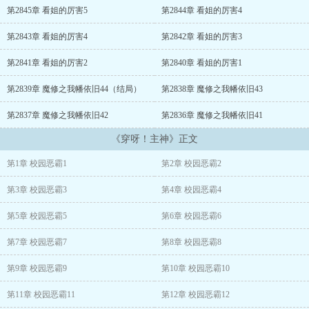
绿茶、黑莲花，在节操无底线的世界里开撕。
第2845章 看姐的厉害5
第2844章 看姐的厉害4
后方不稳，前方强大，希宁在各种惨绝人寰、惊掉大牙、三观无法直
第2843章 看姐的厉害4
第2842章 看姐的厉害3
视的情节中，苦逼的保小命，争取成长甚至逆袭成为合格的主神。
第2841章 看姐的厉害2
第2840章 看姐的厉害1
希望大家喜欢这本书，加入幽幽弱水读者群25947656一起探讨。
第2839章 魔修之我幡依旧44（结局）
第2838章 魔修之我幡依旧43
第2837章 魔修之我幡依旧42
第2836章 魔修之我幡依旧41
《穿呀！主神》正文
第1章 校园恶霸1
第2章 校园恶霸2
第3章 校园恶霸3
第4章 校园恶霸4
第5章 校园恶霸5
第6章 校园恶霸6
第7章 校园恶霸7
第8章 校园恶霸8
第9章 校园恶霸9
第10章 校园恶霸10
第11章 校园恶霸11
第12章 校园恶霸12