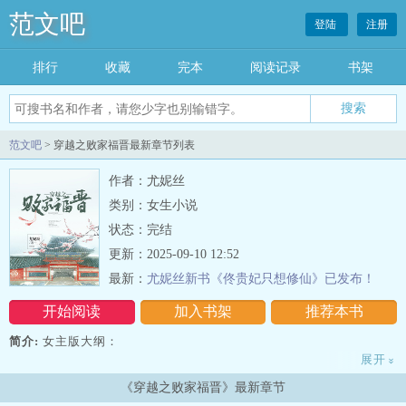
范文吧
登陆
注册
排行
收藏
完本
阅读记录
书架
范文吧
> 穿越之败家福晋最新章节列表
作者：尤妮丝
类别：女生小说
状态：完结
更新：2025-09-10 12:52
最新：
尤妮丝新书《佟贵妃只想修仙》已发布！
开始阅读
加入书架
推荐本书
简介:
女主版大纲：
展开
»
富察盈玥被脑抽的乾隆陛下赐婚给了十一阿哥，没错！就是那个大清
《穿越之败家福晋》最新章节
有史以来最抠门皇子、守财奴爱新觉罗永瑆，富察盈玥累觉不爱……