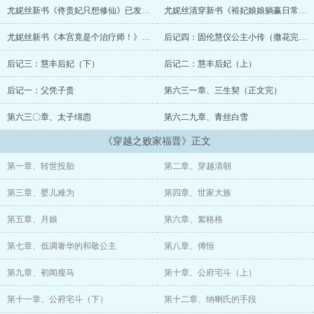
尤妮丝新书《佟贵妃只想修仙》已发布！
尤妮丝清穿新书《裕妃娘娘躺赢日常》已发布！
于是决定，你当你的守财奴阿哥，我做我的败家福晋，咱们井水不犯
河水。
尤妮丝新书《本宫竟是个治疗师！》已发布，求养肥！
后记四：固伦慧仪公主小传（撒花完结～）
某守财奴一声大吼：没门儿！
后记三：慧丰后妃（下）
后记二：慧丰后妃（上）
男主版大纲：
后记一：父凭子贵
第六三一章、三生契（正文完）
第六三〇章、太子绵悫
第六二九章、青丝白雪
年逾的古稀的长寿皇子爱新觉罗永瑆寿终正寝，没想到眼睛再睁开，
却回到了幼年时代。
《穿越之败家福晋》正文
三岁丧母、后妃虎视眈眈，重活一世的永瑆发现，自己除了自污，依
第一章、转世投胎
第二章、穿越清朝
旧别无选择。
第三章、婴儿难为
第四章、世家大族
罢了罢了，反正演戏是什么的，早就业务熟练了~~
第五章、月娘
第六章、絮格格
突然有一天，他发现自己福晋竟然换了魂，而且还不想嫁给他了！
第七章、低调奢华的和敬公主
第八章、傅恒
某守财奴一声大吼：没门儿！
第九章、初闻瘦马
第十章、公府宅斗（上）
第十一章、公府宅斗（下）
第十二章、纳喇氏的手段