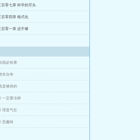
三百零七章 科学的尽头
三百零四章 格式化
三百零一章 还不够
有因必有果
绝非自夸
真是够拼的
章 一定要冷静
 理直气壮
 恶趣味