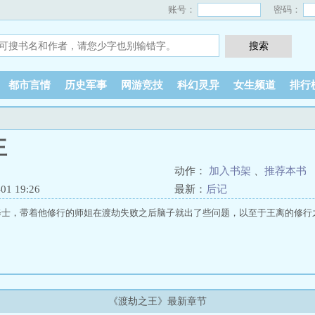
账号：
密码：
都市言情
历史军事
网游竞技
科幻灵异
女生频道
排行
王
动作：
加入书架
、
推荐本书
1 19:26
最新：
后记
修士，带着他修行的师姐在渡劫失败之后脑子就出了些问题，以至于王离的修行
《渡劫之王》最新章节