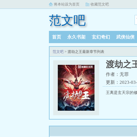
将本站设为首页
收藏范文吧
范文吧
首页
永久书架
玄幻奇幻
武侠仙侠
范文吧
> 渡劫之王最新章节列表
渡劫之
作者：无罪
更新：2023-03-0
王离是玄天宗的