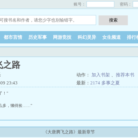
账号：
密码：
都市言情
历史军事
网游竞技
科幻灵异
女生频道
排行
飞之路
乐
动作：
加入书架
、
推荐本书
9 23:43
最新：
2174 多事之夏
了！”
么多，懒得捡……”
了！”
的，不老实，立刻大嘴巴扇他！”
《大唐腾飞之路》最新章节