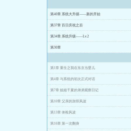
定了一个毒舌中
此开始了搞笑与
第40章 系统大升级——新的开始
第37章 百日庆祝之后
婴儿翻身到幼儿
第34章 系统升级——Lv.2
除灵，最终面对虚
第30章
日常之神”。
第1章 重生之我在东京当婴儿
第4章 与系统的初次正式对话
第7章 姐姐千夏的弟弟观察日记
第10章 父亲的加班风波
第13章 体检风波
第16章 第一次翻身