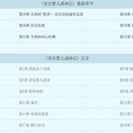
二的【坑爹成长系统】，从
《东京婴儿成神记》最新章节
冒险并存的成长之路——从
第39章 主角的“表演“—百日后的超常反应
第38章
园称霸，从小学跳级到灵异
第36章 百日庆祝
第35章
第33章 主角的内心吐槽
第32章
无之主，选择成为"守护
《东京婴儿成神记》正文
第2章 系统是个话痨
第3章 
第5章 适应婴儿身体
第6章 
第8章 夜啼地狱
第9章 
第11章 满月
第12章
第14章 母亲的直觉
第15章
第17章 爬行尝试
第18章