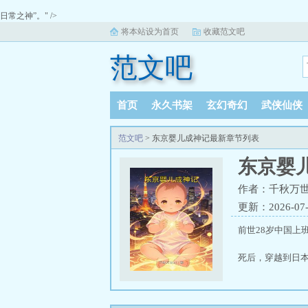
日常之神”。" />
将本站设为首页
收藏范文吧
范文吧
首页
永久书架
玄幻奇幻
武侠仙侠
范文吧
> 东京婴儿成神记最新章节列表
东京婴
作者：千秋万世
更新：2026-07-1
前世28岁中国上
死后，穿越到日
儿，拥有成年人