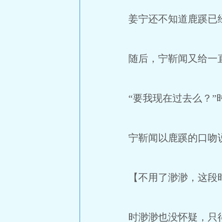
姜宁还不知道鹿蹊已
随后，宁靳闻又给一直
“要我现在过去么？”
宁靳闻以鹿蹊的口吻
【不用了渺渺，这段时
时渺渺也没怀疑，只