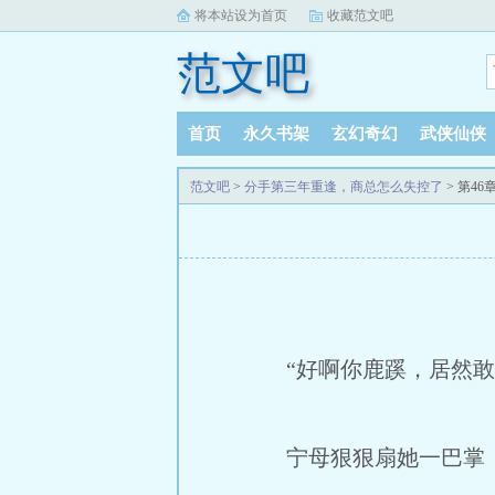
将本站设为首页
收藏范文吧
范文吧
首页
永久书架
玄幻奇幻
武侠仙侠
范文吧
>
分手第三年重逢，商总怎么失控了
> 第4
“好啊你鹿蹊，居然敢
宁母狠狠扇她一巴掌，