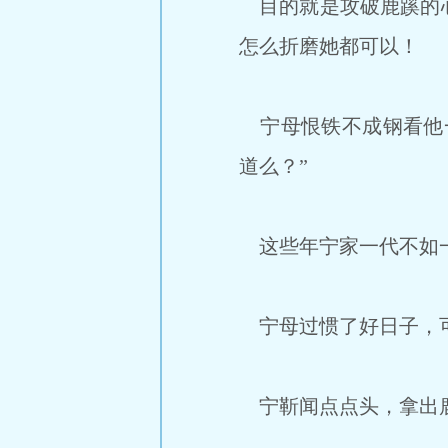
目的就是攻破鹿蹊的心
怎么折磨她都可以！
宁母恨铁不成钢看他一
道么？”
这些年宁家一代不如一
宁母过惯了好日子，可
宁靳闻点点头，拿出鹿