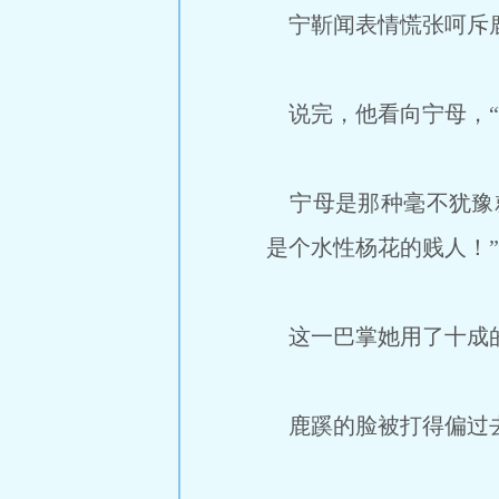
宁靳闻表情慌张呵斥鹿
说完，他看向宁母，“
宁母是那种毫不犹豫就
是个水性杨花的贱人！”
这一巴掌她用了十成
鹿蹊的脸被打得偏过