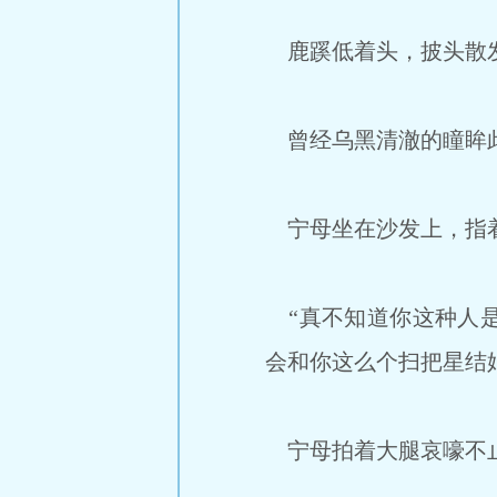
鹿蹊低着头，披头散
曾经乌黑清澈的瞳眸
宁母坐在沙发上，指着
“真不知道你这种人是
会和你这么个扫把星结
宁母拍着大腿哀嚎不止