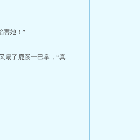
陷害她！”
又扇了鹿蹊一巴掌，“真