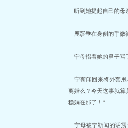
听到她提起自己的母
鹿蹊垂在身侧的手微微
宁母指着她的鼻子骂了
宁靳闻回来将外套甩在
离婚么？今天这事就算
稳躺在那了！”
宁母被宁靳闻的话震惊