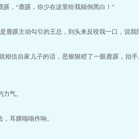
蹊，“鹿蹊，你少在这里给我颠倒黑白！”
是鹿蹊主动勾引的王总，到头来反咬我一口，说我
相信自家儿子的话，恶狠狠瞪了一眼鹿蹊，抬手
的力气。
去，耳膜嗡嗡作响。