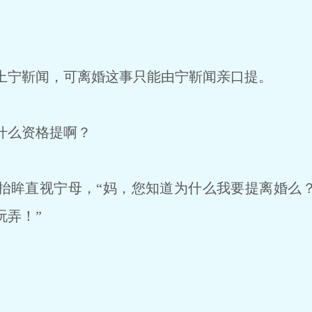
宁靳闻，可离婚这事只能由宁靳闻亲口提。
什么资格提啊？
眸直视宁母，“妈，您知道为什么我要提离婚么
玩弄！”