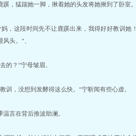
蹊，猛踹她一脚，揪着她的头发将她揪到了卧室
妈，这段时间先不让鹿蹊出来，我得好好教训她
避风头。”、
去的？”宁母皱眉。
教训，没想到发酵得这么快。”宁靳闻有些心虚。
季温言在背后推波助澜。