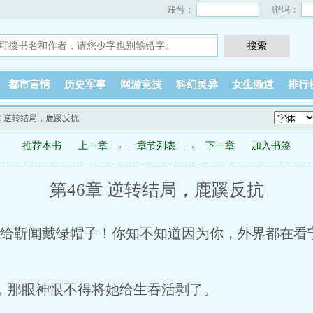
账号：
密码：
都市言情
历史军事
网游竞技
科幻灵异
女生频道
排行
6章 逆转结局，鹿蹊反抗
推荐本书
上一章
←
章节列表
→
下一章
加入书签
第46章 逆转结局，鹿蹊反抗
给靳闻戴绿帽子！你知不知道因为你，外界都在看
那眼神恨不得将她给生吞活剥了。