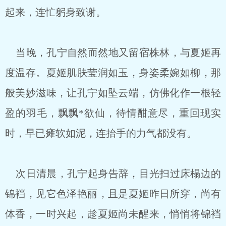
起来，连忙躬身致谢。
当晚，孔宁自然而然地又留宿株林，与夏姬再
度温存。夏姬肌肤莹润如玉，身姿柔婉如柳，那
般美妙滋味，让孔宁如坠云端，仿佛化作一根轻
盈的羽毛，飘飘*欲仙，待情酣意尽，重回现实
时，早已瘫软如泥，连抬手的力气都没有。
次日清晨，孔宁起身告辞，目光扫过床榻边的
锦裆，见它色泽艳丽，且是夏姬昨日所穿，尚有
体香，一时兴起，趁夏姬尚未醒来，悄悄将锦裆