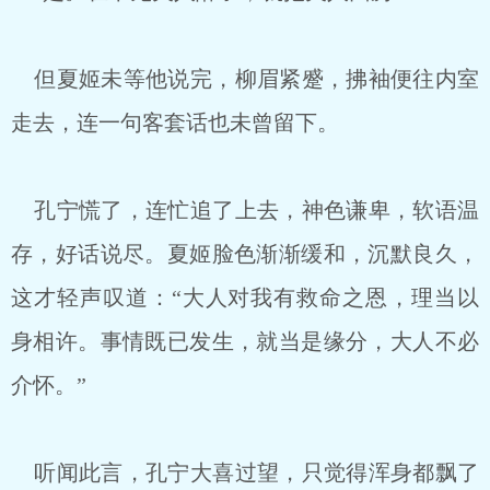
但夏姬未等他说完，柳眉紧蹙，拂袖便往内室
走去，连一句客套话也未曾留下。
孔宁慌了，连忙追了上去，神色谦卑，软语温
存，好话说尽。夏姬脸色渐渐缓和，沉默良久，
这才轻声叹道：“大人对我有救命之恩，理当以
身相许。事情既已发生，就当是缘分，大人不必
介怀。”
听闻此言，孔宁大喜过望，只觉得浑身都飘了