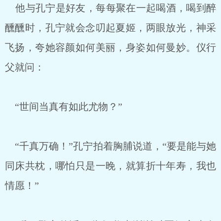
他与孔宁是好友，每每聚在一起喝酒，喝到醉
醺醺时，孔宁就会念叨起夏姬，两眼放光，神采
飞扬，夸她容颜如何美丽，身姿如何曼妙。仪行
父就问：
“世间当真有如此尤物？”
“千真万确！”孔宁拍着胸脯说道，“要是能与她
同床共枕，哪怕只是一晚，就算折十年寿，我也
情愿！”