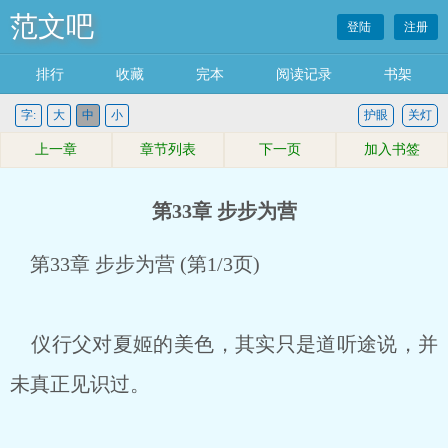
范文吧
登陆
注册
排行
收藏
完本
阅读记录
书架
字:
大
中
小
护眼
关灯
上一章
章节列表
下一页
加入书签
第33章 步步为营
第33章 步步为营 (第1/3页)
仪行父对夏姬的美色，其实只是道听途说，并
未真正见识过。