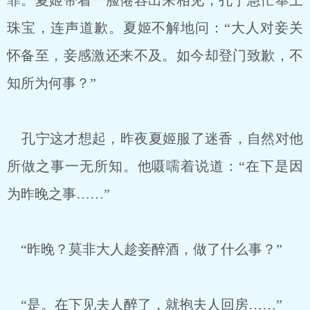
罪。夏姬带着一脸倦容出来相见，孔宁急忙奉上
珠宝，连声道歉。夏姬不解地问：“大人对妾关
怀备至，妾感激还来不及。如今却登门致歉，不
知所为何事？”
孔宁这才想起，昨夜夏姬服了迷香，自然对他
所做之事一无所知。他嗫嚅着说道：“在下是因
为昨晚之事……”
“昨晚？莫非大人趁妾醉酒，做了什么事？”
“是。在下见夫人醉了，就抱夫人回房……”