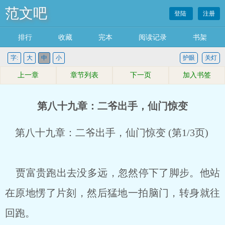
范文吧
登陆
注册
排行
收藏
完本
阅读记录
书架
字:
大
中
小
护眼
关灯
上一章
章节列表
下一页
加入书签
第八十九章：二爷出手，仙门惊变
第八十九章：二爷出手，仙门惊变 (第1/3页)
贾富贵跑出去没多远，忽然停下了脚步。他站
在原地愣了片刻，然后猛地一拍脑门，转身就往
回跑。