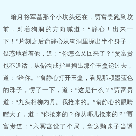
暗月将军墓那个小坟头还在，贾富贵跑到坟
前，对着狗洞的方向喊道：“静心！出来一
下！”片刻之后俞静心从狗洞里探出半个身子，
疑惑地看着他，道：“你怎么又回来了？”贾富贵
也不道话，从储物戒指里掏出那个玉盒递过去，
道：“给你。”俞静心打开玉盒，看见那颗墨蓝色
的珠子，愣了一下，道：“这是什么？”贾富贵
道：“九头相柳内丹。我抢来的。”俞静心的眼睛
瞪大了，道：“你抢来的？你从哪儿抢来的？”贾
富贵道：“六冥宫设了个局，拿这颗珠子当诱