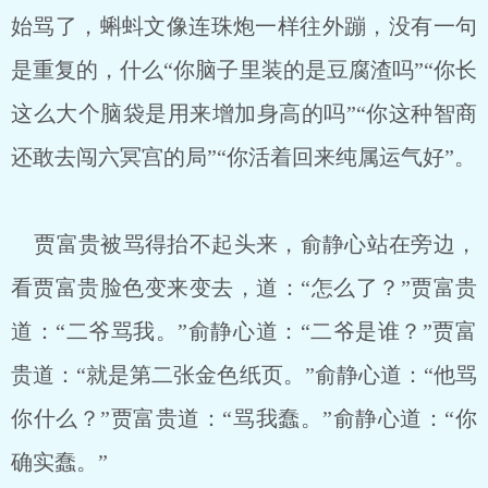
始骂了，蝌蚪文像连珠炮一样往外蹦，没有一句
是重复的，什么“你脑子里装的是豆腐渣吗”“你长
这么大个脑袋是用来增加身高的吗”“你这种智商
还敢去闯六冥宫的局”“你活着回来纯属运气好”。
贾富贵被骂得抬不起头来，俞静心站在旁边，
看贾富贵脸色变来变去，道：“怎么了？”贾富贵
道：“二爷骂我。”俞静心道：“二爷是谁？”贾富
贵道：“就是第二张金色纸页。”俞静心道：“他骂
你什么？”贾富贵道：“骂我蠢。”俞静心道：“你
确实蠢。”