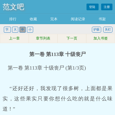
范文吧
登陆
注册
排行
收藏
完本
阅读记录
书架
字:
大
中
小
护眼
关灯
上一章
章节列表
下一页
加入书签
第一卷 第113章 十级丧尸
第一卷 第113章 十级丧尸 (第1/3页)
“还好还好，我发现了很多树，上面都是果
实，这些果实只要你想什么吃的就是什么味
道！”