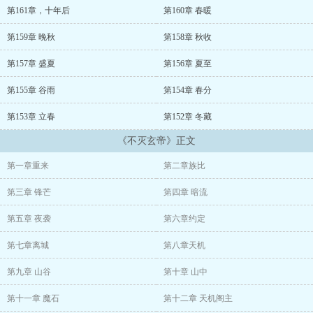
第161章，十年后
第160章 春暖
第159章 晚秋
第158章 秋收
第157章 盛夏
第156章 夏至
第155章 谷雨
第154章 春分
第153章 立春
第152章 冬藏
《不灭玄帝》正文
第一章重来
第二章族比
第三章 锋芒
第四章 暗流
第五章 夜袭
第六章约定
第七章离城
第八章天机
第九章 山谷
第十章 山中
第十一章 魔石
第十二章 天机阁主