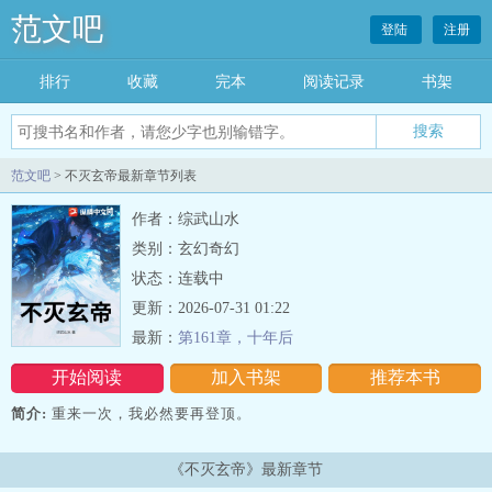
范文吧
登陆
注册
排行
收藏
完本
阅读记录
书架
范文吧
> 不灭玄帝最新章节列表
作者：综武山水
类别：玄幻奇幻
状态：连载中
更新：2026-07-31 01:22
最新：
第161章，十年后
开始阅读
加入书架
推荐本书
简介:
重来一次，我必然要再登顶。
《不灭玄帝》最新章节