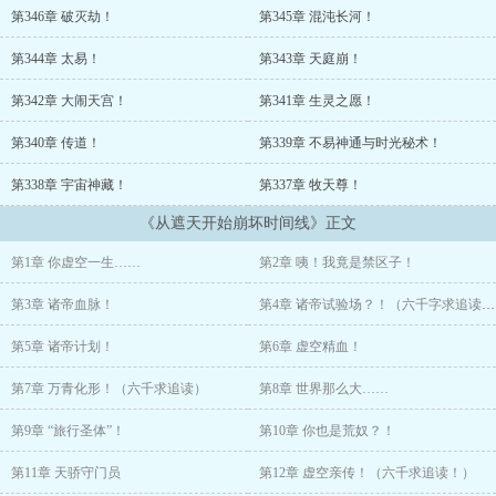
一生，不弱于我！
第346章 破灭劫！
第345章 混沌长河！
斗破苍穹：萧玄，我看你有斗帝之姿！牧神记：十天尊有十一个很合
第344章 太易！
第343章 天庭崩！
理的吧！
第342章 大闹天宫！
第341章 生灵之愿！
————只是，在无数次穿越之后，剧情似乎有些崩坏了……
第340章 传道！
第339章 不易神通与时光秘术！
第338章 宇宙神藏！
第337章 牧天尊！
《从遮天开始崩坏时间线》正文
第1章 你虚空一生……
第2章 咦！我竟是禁区子！
第3章 诸帝血脉！
第4章 诸帝试验场？！（六千字求追读！）
第5章 诸帝计划！
第6章 虚空精血！
第7章 万青化形！（六千求追读）
第8章 世界那么大……
第9章 “旅行圣体”！
第10章 你也是荒奴？！
第11章 天骄守门员
第12章 虚空亲传！（六千求追读！）