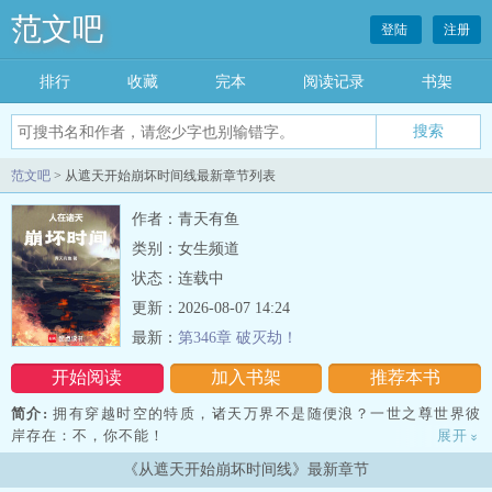
范文吧
登陆
注册
排行
收藏
完本
阅读记录
书架
范文吧
> 从遮天开始崩坏时间线最新章节列表
作者：青天有鱼
类别：女生频道
状态：连载中
更新：2026-08-07 14:24
最新：
第346章 破灭劫！
开始阅读
加入书架
推荐本书
简介:
拥有穿越时空的特质，诸天万界不是随便浪？一世之尊世界彼
岸存在：不，你不能！
展开
»
《从遮天开始崩坏时间线》最新章节
彼岸当面我不挑你理，但没有彼岸了你该叫我什么？！遮天：你虚空