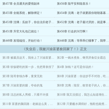
第457章 全员通关的爱情副本
第456章 陆平安和陆喜乐！
“勒个帅哥，看你也莫得工作，要不要来给我当私人管家？”\n
第455章 全能系统，解除绑定！
第454章 沈璃：老子就要跟你朝朝暮暮，一辈子都在一块儿。
“包吃包住，月薪五万，主要任务是陪我打麻将、吃火锅、逛该！”\n
陆安刚想委婉答应，这时，【全能系统】觉醒！
第453章 沈璃：瓜娃子，你合法归老子了！
第452章 沈璃：老子最讨厌的，就是事后道歉！
\n于是，攻守易形了。\n【神级川菜专精】，一份水煮鱼，辣得女总
第451章 升官大礼包已就位！
第450章 行走的50万啊！
裁香汗淋漓：“巴适得板！”\n【宗师级推拿术】，指尖游走，暴躁御
第449章 发现端倪，开始行动！
第448章 沈璃：等乖乖们懂事了，我带他们去探望一下江阿姨！
姐秒变温顺小猫：“再按一哈嘛~”\n【神级歌喉】，一首情歌，将
《失业后，我被川渝富婆捡回家了！》正文
“川渝暴龙”唱成
第1章 被裁员这天，我坐上了川渝富婆的法拉利！
第2章 一碗水煮鱼，馋哭厌食症女霸总
“嘤嘤怪”。\n【神级反应】，八宝粥一串三，带着瘾大又菜的富婆航
天肥肥撤离！
第3章 软饭硬吃的第一步，先把胃拿捏了
第4章 加钱？这可是你说的！
\n【神级预判】，看穿黄金牛市，家庭总资产增值十倍，富婆直
第5章 陆哥拿钱办事，童叟无欺
第6章 川渝富婆：你这抄手不对劲，吃完想舔碗
呼：“以后钱都归你管！”\n……\n曾经，她是令人闻风丧胆的暴躁女
霸总。
第7章 川渝富婆的腿，夺命的鬼
第8章 沈璃：陆安，敢管老子的人，你是第一个
\n现在，她是离不开陆安的粘人精。\n
第9章 沈总的私人男模，只看不许摸
第10章 我又没摸过，我怎么知道增生不增生
第11章 富婆的脑回路：老娘这么美，你怎么敢不想摸的？！
第12章 只要蘸水调得好，拖鞋也能煮来吃
“乖乖，贴贴。”\n