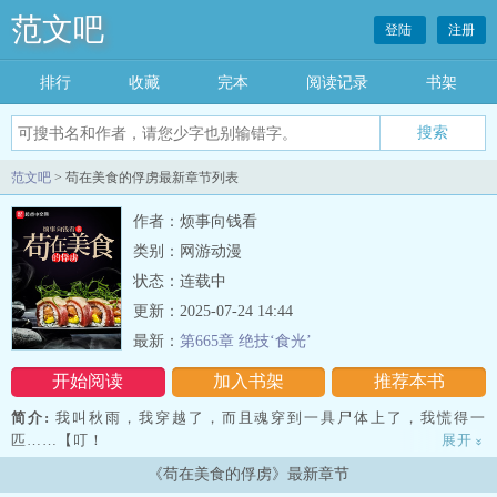
范文吧
登陆
注册
排行
收藏
完本
阅读记录
书架
范文吧
> 苟在美食的俘虏最新章节列表
作者：烦事向钱看
类别：网游动漫
状态：连载中
更新：2025-07-24 14:44
最新：
第665章 绝技‘食光’
开始阅读
加入书架
推荐本书
简介:
我叫秋雨，我穿越了，而且魂穿到一具尸体上了，我慌得一
匹……【叮！
展开
»
《苟在美食的俘虏》最新章节
系统正在安装……】……我叫秋雨，我穿越了，我稳如老狗，因为我