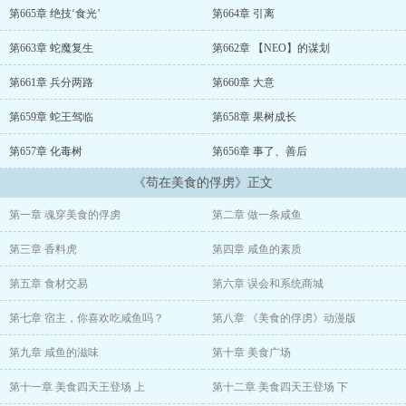
的金手指上线了。
第665章 绝技‘食光’
第664章 引离
【叮！咸鱼系统安装完成！】秋雨：“……”
第663章 蛇魔复生
第662章 【NEO】的谋划
第661章 兵分两路
第660章 大意
第659章 蛇王驾临
第658章 果树成长
第657章 化毒树
第656章 事了、善后
《苟在美食的俘虏》正文
第一章 魂穿美食的俘虏
第二章 做一条咸鱼
第三章 香料虎
第四章 咸鱼的素质
第五章 食材交易
第六章 误会和系统商城
第七章 宿主，你喜欢吃咸鱼吗？
第八章 《美食的俘虏》动漫版
第九章 咸鱼的滋味
第十章 美食广场
第十一章 美食四天王登场 上
第十二章 美食四天王登场 下