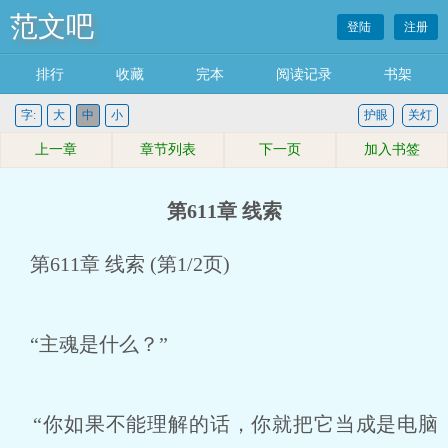
范文吧
登陆
注册
排行
收藏
完本
阅读记录
书架
字:
大
中
小
护眼
关灯
上一章
章节列表
下一页
加入书签
第611章 线索
第611章 线索 (第1/2页)
“主魂是什么？”
“你如果不能理解的话，你就把它当成是电脑