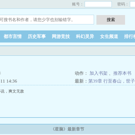
账号：
密码：
都市言情
历史军事
网游竞技
科幻灵异
女生频道
排行
洋
动作：
加入书架
、
推荐本书
1 14:36
最新：
第39章 行至春山，世
小说，爽文无敌
《星脑》最新章节