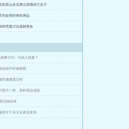
 至积雷山未见摩云洞遇持兰女子
 官司处理好再到涧边
 我和秃鹫讨论谋财害命
 饱食狮子问：为何入我巢？
 那姑娘不时偷瞄我
 越军撤撤退过程
 对我不一样，那时我没成熟
 我没钱自卑
 越初灭于吴王夫差后复国