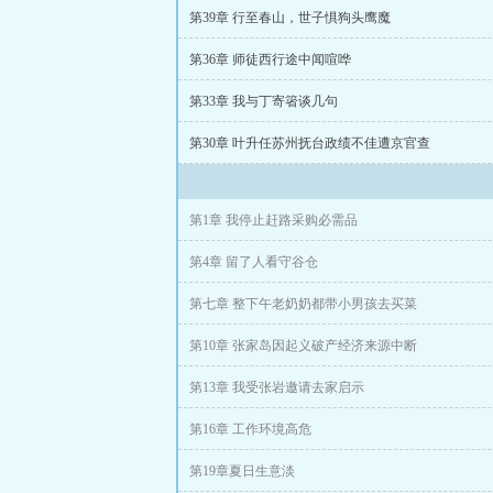
第39章 行至春山，世子惧狗头鹰魔
第36章 师徒西行途中闻喧哗
第33章 我与丁寄箵谈几句
第30章 叶升任苏州抚台政绩不佳遭京官查
第1章 我停止赶路采购必需品
第4章 留了人看守谷仓
第七章 整下午老奶奶都带小男孩去买菜
第10章 张家岛因起义破产经济来源中断
第13章 我受张岩邀请去家启示
第16章 工作环境高危
第19章夏日生意淡