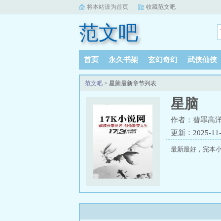
将本站设为首页
收藏范文吧
范文吧
首页
永久书架
玄幻奇幻
武侠仙侠
范文吧
> 星脑最新章节列表
星脑
作者：替罪高
更新：2025-11-1
最新最好，完本