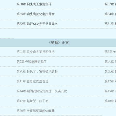
第38章 狗头鹰王索要宝铃
第37章
第35章 狗头鹰复化老妪寻女
第34章
第32章 弥轩劝龙光开书局扬名
第31章
《星脑》正文
第二章 司令命尤莱押回俘虏
第3章
第5章 今晚能睡好觉了
第六章
第八章 起风了，窗帘被风扬起
第九章
第11章 张岩这次没食言
第12章
第14章 期间我脑袋短路过，失误几次
第15章
第17章 赵娇哭三娃子劝
第18章
第20章 半夜隔壁喧闹惊醒我