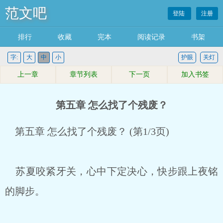
范文吧
登陆
注册
排行
收藏
完本
阅读记录
书架
字:
大
中
小
护眼
关灯
上一章
章节列表
下一页
加入书签
第五章 怎么找了个残废？
第五章 怎么找了个残废？ (第1/3页)
苏夏咬紧牙关，心中下定决心，快步跟上夜铭
的脚步。