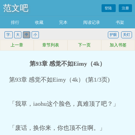
范文吧
登陆
注册
排行
收藏
完本
阅读记录
书架
字:
大
中
小
护眼
关灯
上一章
章节列表
下一页
加入书签
第93章 感觉不如Eimy（4k）
第93章 感觉不如Eimy（4k） (第1/3页)
「我草，iaohu这个脸色，真难顶了吧？」
「废话，换你来，你也顶不住啊。」