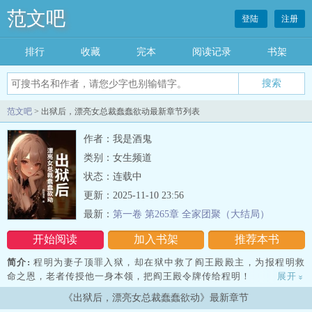
范文吧
登陆
注册
排行
收藏
完本
阅读记录
书架
范文吧
> 出狱后，漂亮女总裁蠢蠢欲动最新章节列表
作者：我是酒鬼
类别：女生频道
状态：连载中
更新：2025-11-10 23:56
最新：
第一卷 第265章 全家团聚（大结局）
开始阅读
加入书架
推荐本书
简介:
程明为妻子顶罪入狱，却在狱中救了阎王殿殿主，为报程明救
命之恩，老者传授他一身本领，把阎王殿令牌传给程明！
展开
»
《出狱后，漂亮女总裁蠢蠢欲动》最新章节
出狱后，程明王者归来，手握阎王殿令牌，权势滔天，医术无双！而