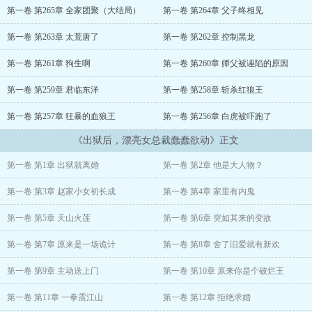
在来迎接他的妻子，却把一纸离婚协议甩到程明脸上！
第一卷 第265章 全家团聚（大结局）
第一卷 第264章 父子终相见
这时，程明才知道，他用生命守护的女人只不过是在利用他！从此，
第一卷 第263章 太荒唐了
第一卷 第262章 控制黑龙
程明只求财不求爱，凭借通天本领，翻手为云覆手为雨，独霸天下！
第一卷 第261章 狗生啊
第一卷 第260章 师父被诬陷的原因
第一卷 第259章 君临东洋
第一卷 第258章 斩杀红狼王
第一卷 第257章 狂暴的血狼王
第一卷 第256章 白虎被吓跑了
《出狱后，漂亮女总裁蠢蠢欲动》正文
第一卷 第1章 出狱就离婚
第一卷 第2章 他是大人物？
第一卷 第3章 赵家小女初长成
第一卷 第4章 家里有内鬼
第一卷 第5章 天山火莲
第一卷 第6章 突如其来的变故
第一卷 第7章 原来是一场诡计
第一卷 第8章 舍了旧爱就有新欢
第一卷 第9章 主动送上门
第一卷 第10章 原来你是个破烂王
第一卷 第11章 一拳震江山
第一卷 第12章 拒绝求婚